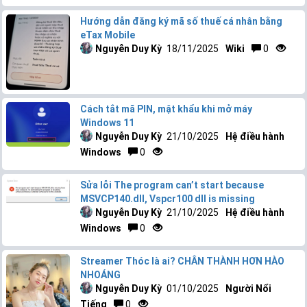
Hướng dẫn đăng ký mã số thuế cá nhân bằng
eTax Mobile
Nguyễn Duy Kỳ
18/11/2025
Wiki
0
Cách tắt mã PIN, mật khẩu khi mở máy
Windows 11
Nguyễn Duy Kỳ
21/10/2025
Hệ điều hành
Windows
0
Sửa lỗi The program can’t start because
MSVCP140.dll, Vspcr100 dll is missing
Nguyễn Duy Kỳ
21/10/2025
Hệ điều hành
Windows
0
Streamer Thóc là ai? CHÂN THÀNH HƠN HÀO
NHOÁNG
Nguyễn Duy Kỳ
01/10/2025
Người Nổi
Tiếng
0