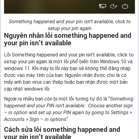
Something happened and your pin isn’t available, click to
setup your pin again
Nguyên nhân lỗi something happened and
your pin isn’t available
Lỗi Something happened and your pin isn’t available, click to
setup your pin again là một lỗi phổ biến trên Windows 10 và
windows 11. Khi máy bị lỗi này bạn sẽ không thể đăng nhập
được vào máy tính của bạn. Nguyên nhân được cho là có
mấy anh bạn virus can thiệp hoặc bạn nhận được một bản
cập nhật windows lỗi.
Ngoài ra nhiều bạn còn bị một lỗi tương tự đó là “
Something
happened and your PIN isn’t available . Choose another sign
– in option and set up your PIN again by going to Settings >
Accounts > Sign – in options
“
Cách sửa lỗi something happened and
your pin isn’t available