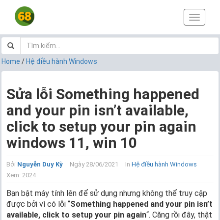
T
o
g
g
l
Home
/
Hệ điều hành Windows
e
n
a
Sửa lỗi Something happened
v
and your pin isn’t available,
i
g
click to setup your pin again
a
t
windows 11, win 10
i
o
Bởi
Nguyễn Duy Kỳ
Ngày 28/06/2021
In
Hệ điều hành Windows
n
Xem: 2024
Bạn bật máy tính lên để sử dụng nhưng không thể truy cập
được bởi vì có lỗi “
Something happened and your pin isn’t
available, click to setup your pin again
“. Căng rồi đây, thật