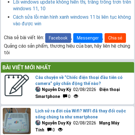
Lỗi windows update không hiển thị, trắng trống trơn trên
windows 11, 10
Cách sửa lỗi màn hình xanh windows 11 bị liên tục không
vào được win
Chia sẻ bài viết lên:
,
,
Facebook
Messenger
Chia sẻ
Quảng cáo sản phẩm, thương hiệu của bạn, hãy liên hệ chúng
tôi
BÀI VIẾT MỚI NHẤT
Câu chuyện về “Chiếc điện thoại đầu tiên có
camera” gây chấn động thế nào?
Nguyễn Duy Kỳ
02/08/2026
Điện thoại
Smartphone
0
Lịch sử ra đời của Wifi? WIFI đã thay đổi cuộc
sống chúng ta như smartphone
Nguyễn Duy Kỳ
02/08/2026
Mạng Máy
Tính
0