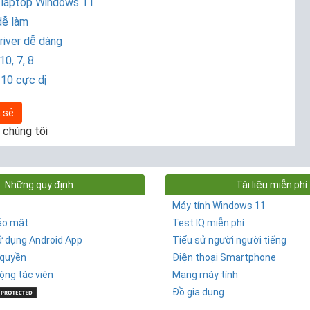
 laptop Windows 11
dễ làm
iver dễ dàng
0, 7, 8
 10 cực dị
 sẻ
 chúng tôi
Những quy định
Tài liệu miễn phí
Máy tính Windows 11
ảo mật
Test IQ miễn phí
ử dụng Android App
Tiểu sử người người tiếng
 quyền
Điện thoại Smartphone
ộng tác viên
Mạng máy tính
Đồ gia dụng