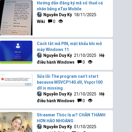
Hướng dẫn đăng ký mã số thuế cá
nhân bằng eTax Mobile
Nguyễn Duy Kỳ
18/11/2025
Wiki
0
Cách tắt mã PIN, mật khẩu khi mở
máy Windows 11
Nguyễn Duy Kỳ
21/10/2025
Hệ
điều hành Windows
0
Sửa lỗi The program can’t start
because MSVCP140.dll, Vspcr100
dll is missing
Nguyễn Duy Kỳ
21/10/2025
Hệ
điều hành Windows
0
Streamer Thóc là ai? CHÂN THÀNH
HƠN HÀO NHOÁNG
Nguyễn Duy Kỳ
01/10/2025