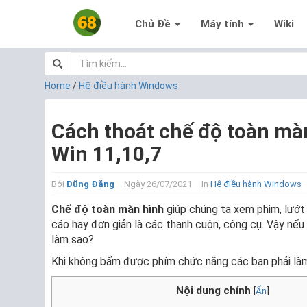
Chủ Đề
Máy tính
Wiki
Home
/
Hệ điều hành Windows
Cách thoát chế độ toàn màn
Win 11,10,7
Bởi
Dũng Đặng
Ngày 26/07/2021
In
Hệ điều hành Windows
Chế độ toàn màn hình
giúp chúng ta xem phim, lướt 
cáo hay đơn giản là các thanh cuộn, công cụ. Vậy nế
làm sao?
Khi không bấm được phím chức năng các bạn phải là
Nội dung chính
[
Ẩn
]