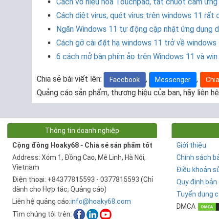
Cách vô hiệu hóa Touchpad, tắt chuột cảm ứng
Cách diệt virus, quét virus trên windows 11 rất 
Ngăn Windows 11 tự động cập nhật ứng dụng dr
Cách gỡ cài đặt hạ windows 11 trở về windows 1
6 cách mở bàn phím ảo trên Windows 11 và win
Chia sẻ bài viết lên:
,
,
Facebook
Messenger
Chia
Quảng cáo sản phẩm, thương hiệu của bạn, hãy liên hệ
Thông tin doanh nghiệp
Cộng đồng Hoaky68 - Chia sẻ sản phẩm tốt
Giới thiệu
Address: Xóm 1, Đồng Cao, Mê Linh, Hà Nội,
Chính sách b
Vietnam
Điều khoản s
Điện thoại: +84377815593 - 0377815593 (Chỉ
Quy định bản
dành cho Hợp tác, Quảng cáo)
Tuyển dụng c
Liên hệ quảng cáo:
info@hoaky68.com
DMCA
Tìm chúng tôi trên: