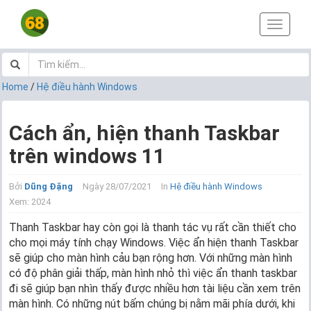
T
o
g
g
l
Home
/
Hệ điều hành Windows
e
n
a
Cách ẩn, hiện thanh Taskbar
v
trên windows 11
i
g
a
Bởi
Dũng Đặng
Ngày 28/07/2021
In
Hệ điều hành Windows
t
Xem: 2024
i
o
Thanh Taskbar hay còn gọi là thanh tác vụ rất cần thiết cho
n
cho mọi máy tính chạy Windows. Việc ẩn hiện thanh Taskbar
sẽ giúp cho màn hình cảu bạn rộng hơn. Với những màn hình
có độ phân giải thấp, màn hình nhỏ thì việc ẩn thanh taskbar
đi sẽ giúp bạn nhìn thấy được nhiều hơn tài liệu cần xem trên
màn hình. Có những nút bấm chúng bị nằm mãi phía dưới, khi