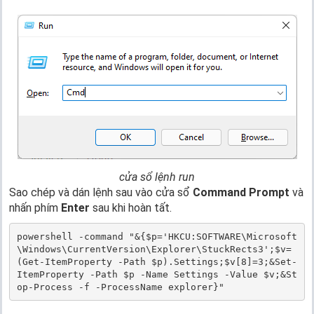
cửa sổ lệnh run
Sao chép và dán lệnh sau vào cửa sổ
Command Prompt
và
nhấn phím
Enter
sau khi hoàn tất.
powershell -command "&{$p='HKCU:SOFTWARE\Microsoft
\Windows\CurrentVersion\Explorer\StuckRects3';$v=
(Get-ItemProperty -Path $p).Settings;$v[8]=3;&Set-
ItemProperty -Path $p -Name Settings -Value $v;&St
op-Process -f -ProcessName explorer}"