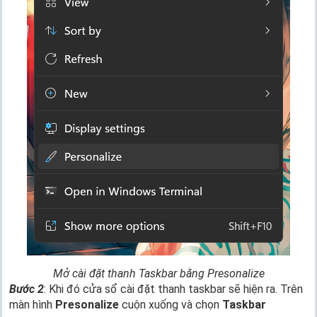
Mở cài đặt thanh Taskbar bằng Presonalize
Bước 2
: Khi đó cửa sổ cài đặt thanh taskbar sẽ hiện ra. Trên
màn hình
Presonalize
cuộn xuống và chọn
Taskbar