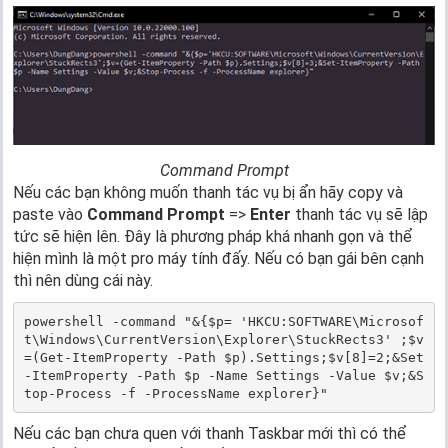
Command Prompt
Nếu các bạn không muốn thanh tác vụ bị ẩn hãy copy và
paste vào
Command Prompt
=>
Enter
thanh tác vụ sẽ lập
tức sẽ hiện lên. Đây là phương pháp khá nhanh gọn và thể
hiện mình là một pro máy tính đấy. Nếu có bạn gái bên cạnh
thì nên dùng cái này.
powershell -command "&{$p= 'HKCU:SOFTWARE\Microsof
t\Windows\CurrentVersion\Explorer\StuckRects3' ;$v
=(Get-ItemProperty -Path $p).Settings;$v[8]=2;&Set
-ItemProperty -Path $p -Name Settings -Value $v;&S
top-Process -f -ProcessName explorer}"
Nếu các bạn chưa quen với thanh Taskbar mới thì có thể