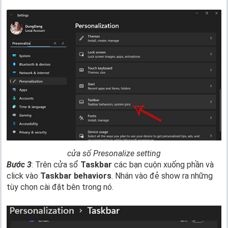
cửa sổ Presonalize setting
Bước 3
: Trên cửa sổ
Taskbar
các bạn cuộn xuống phần và
click vào
Taskbar behaviors
. Nhán vào đẻ show ra những
tùy chọn cài đặt bên trong nó.