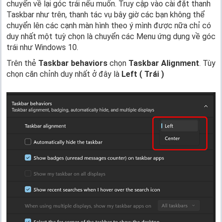
chuyển về lại góc trái nếu muốn. Truy cập vào cài đặt thanh
Taskbar như trên, thanh tác vụ bây giờ các bạn không thể
chuyển lên các cạnh màn hình theo ý mình được nữa chỉ có
duy nhất một tuỳ chọn là chuyển các Menu ứng dụng về góc
trái như Windows 10.
Trên thẻ
Taskbar behaviors
chọn
Taskbar Alignment
. Tùy
chọn căn chỉnh duy nhất ở đây là
Left ( Trái )