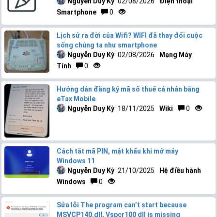
Nguyễn Duy Kỳ
02/08/2026
Điện thoại
Smartphone
0
Lịch sử ra đời của Wifi? WIFI đã thay đổi cuộc
sống chúng ta như smartphone
Nguyễn Duy Kỳ
02/08/2026
Mạng Máy
Tính
0
Hướng dẫn đăng ký mã số thuế cá nhân bằng
eTax Mobile
Nguyễn Duy Kỳ
18/11/2025
Wiki
0
Cách tắt mã PIN, mật khẩu khi mở máy
Windows 11
Nguyễn Duy Kỳ
21/10/2025
Hệ điều hành
Windows
0
Sửa lỗi The program can’t start because
MSVCP140.dll, Vspcr100 dll is missing