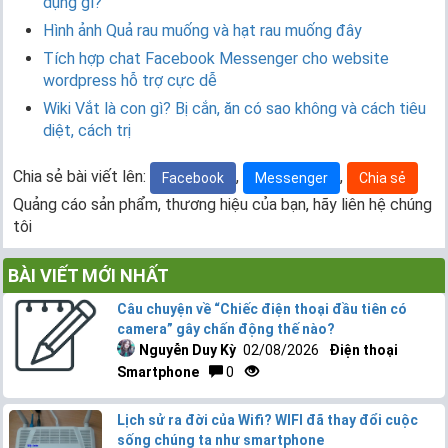
dụng gì?
Hình ảnh Quả rau muống và hạt rau muống đây
Tích hợp chat Facebook Messenger cho website
wordpress hỗ trợ cực dễ
Wiki Vắt là con gì? Bị cắn, ăn có sao không và cách tiêu
diệt, cách trị
Chia sẻ bài viết lên:
,
,
Facebook
Messenger
Chia sẻ
Quảng cáo sản phẩm, thương hiệu của bạn, hãy liên hệ chúng
tôi
BÀI VIẾT MỚI NHẤT
Câu chuyện về “Chiếc điện thoại đầu tiên có
camera” gây chấn động thế nào?
Nguyễn Duy Kỳ
02/08/2026
Điện thoại
Smartphone
0
Lịch sử ra đời của Wifi? WIFI đã thay đổi cuộc
sống chúng ta như smartphone