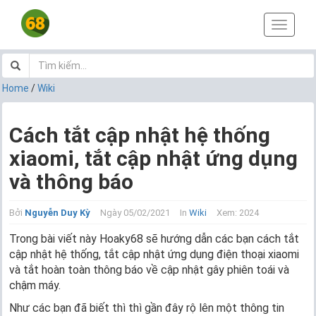
T
o
g
g
l
Home
/
Wiki
e
n
a
Cách tắt cập nhật hệ thống
v
xiaomi, tắt cập nhật ứng dụng
i
g
và thông báo
a
t
i
Bởi
Nguyễn Duy Kỳ
Ngày 05/02/2021
In
Wiki
Xem: 2024
o
Trong bài viết này Hoaky68 sẽ hướng dẫn các bạn cách tắt
n
cập nhật hệ thống, tắt cập nhật ứng dụng điện thoại xiaomi
và tắt hoàn toàn thông báo về cập nhật gây phiên toái và
chậm máy.
Như các bạn đã biết thì thì gần đây rộ lên một thông tin