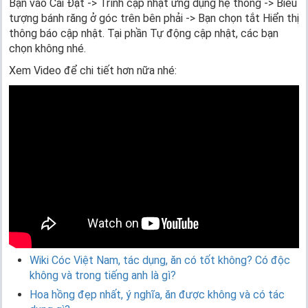
Bạn vào Cài Đặt -> Trình cập nhật ứng dụng hệ thống -> Biểu
tượng bánh răng ở góc trên bên phải -> Bạn chọn tắt Hiển thị
thông báo cập nhật. Tại phần Tự động cập nhật, các bạn
chọn không nhé.
Xem Video để chi tiết hơn nữa nhé:
Wiki Cóc Việt Nam, tác dụng, ăn có tốt không? Có độc
không và trong tiếng anh là gì?
Hoa hồng đẹp nhất, ý nghĩa, ăn được không và có tác