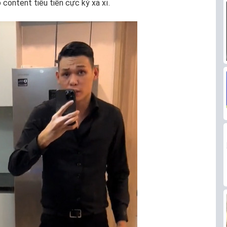
 content tiêu tiền cực kỳ xa xỉ.