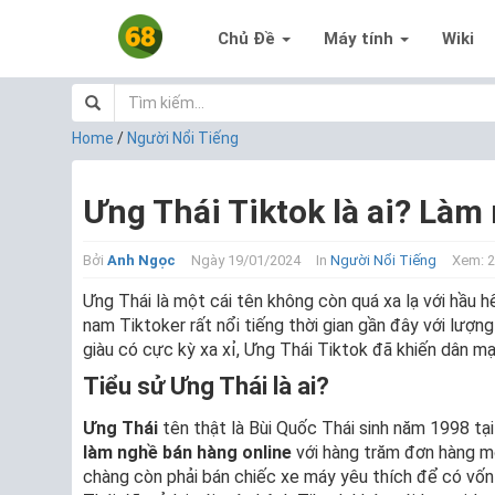
Chủ Đề
Máy tính
Wiki
Home
/
Người Nổi Tiếng
Ưng Thái Tiktok là ai? Làm 
Bởi
Anh Ngọc
Ngày 19/01/2024
In
Người Nổi Tiếng
Xem: 
Ưng Thái là một cái tên không còn quá xa lạ với hầu 
nam Tiktoker rất nổi tiếng thời gian gần đây với lượng
giàu có cực kỳ xa xỉ, Ưng Thái Tiktok đã khiến dân 
Tiểu sử Ưng Thái là ai?
Ưng Thái
tên thật là Bùi Quốc Thái sinh năm 1998 tạ
làm nghề bán hàng online
với hàng trăm đơn hàng mỗ
chàng còn phải bán chiếc xe máy yêu thích để có vốn 