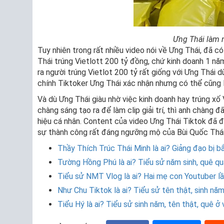
Ưng Thái làm 
Tuy nhiên trong rất nhiều video nói về Ưng Thái, đã 
Thái trúng Vietlott 200 tỷ đồng, chứ kinh doanh 1 năm
ra người trúng Vietlot 200 tỷ rất giống với Ưng Thái
chính Tiktoker Ưng Thái xác nhận nhưng có thể cũng l
Và dù Ưng Thái giàu nhờ việc kinh doanh hay trúng xố V
chàng sáng tạo ra để làm clip giải trí, thì anh chàng
hiệu cá nhân. Content của video Ưng Thái Tiktok đã đ
sự thành công rất đáng ngưỡng mộ của Bùi Quốc Thái
Thầy Thích Trúc Thái Minh là ai? Giảng đạo bị bắ
Tường Hồng Phú là ai? Tiểu sử năm sinh, quê qu
Tiểu sử NMT Vlog là ai? Hai mẹ con Youtuber lầy 
Như Chu Tiktok là ai? Tiểu sử tên thật, sinh nă
Tiểu Hý là ai? Tiểu sử sinh năm, tên thật, quê ở