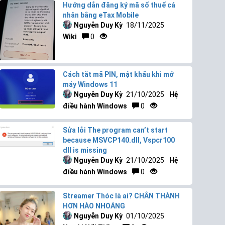
Hướng dẫn đăng ký mã số thuế cá
nhân bằng eTax Mobile
Nguyễn Duy Kỳ
18/11/2025
Wiki
0
Cách tắt mã PIN, mật khẩu khi mở
máy Windows 11
Nguyễn Duy Kỳ
21/10/2025
Hệ
điều hành Windows
0
Sửa lỗi The program can’t start
because MSVCP140.dll, Vspcr100
dll is missing
Nguyễn Duy Kỳ
21/10/2025
Hệ
điều hành Windows
0
Streamer Thóc là ai? CHÂN THÀNH
HƠN HÀO NHOÁNG
Nguyễn Duy Kỳ
01/10/2025