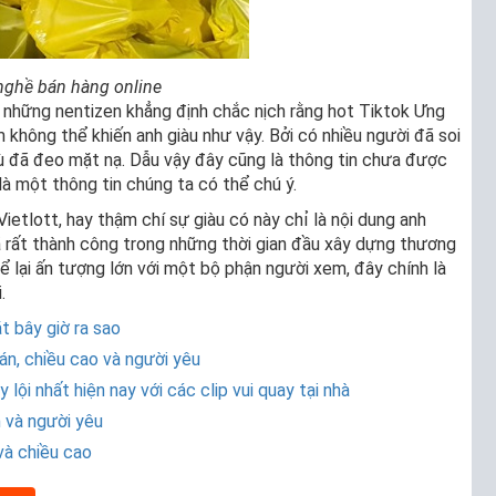
nghề bán hàng online
có những nentizen khẳng định chắc nịch rằng hot Tiktok Ưng
 không thể khiến anh giàu như vậy. Bởi có nhiều người đã soi
 dù đã đeo mặt nạ. Dẫu vậy đây cũng là thông tin chưa được
à một thông tin chúng ta có thể chú ý.
ietlott, hay thậm chí sự giàu có này chỉ là nội dung anh
 đã rất thành công trong những thời gian đầu xây dựng thương
ể lại ấn tượng lớn với một bộ phận người xem, đây chính là
.
t bây giờ ra sao
án, chiều cao và người yêu
lội nhất hiện nay với các clip vui quay tại nhà
m và người yêu
 và chiều cao