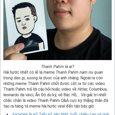
Thanh Pahm là ai?
Hài hước nhất có lẽ là meme
Thanh Pahm nam nu quan
trọng deo gi, suong la duoc
của anh chàng. Ngoài ra còn
những meme Thành Pahm chửi được cắt ra từ các video
Thanh Pahm trả lời câu hỏi hoặc video về Hitler, Columbus,
leonardo da vinci, Ấn Độ du ký, vẽ Bác Hồ,… Và giải trí nhất
chắc chắn là video Thanh Pahm Q&A cực kỳ thẳng thắn đã
tạo ra hàng tá meme hài hước viral đến tận bây giờ.
Justatee là ai? Tiểu sử tên thật, tuổi, chiều cao và quê