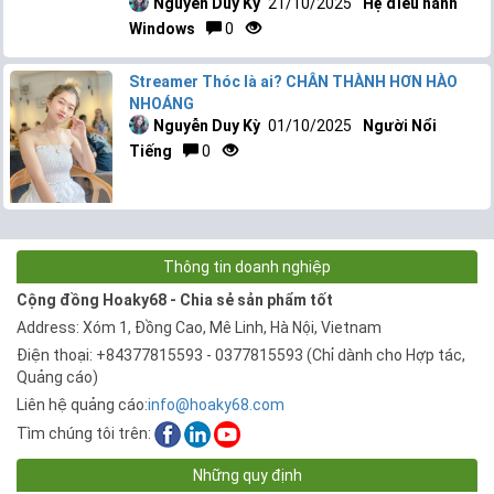
Nguyễn Duy Kỳ
21/10/2025
Hệ điều hành
Windows
0
Streamer Thóc là ai? CHÂN THÀNH HƠN HÀO
NHOÁNG
Nguyễn Duy Kỳ
01/10/2025
Người Nổi
Tiếng
0
Thông tin doanh nghiệp
Cộng đồng Hoaky68 - Chia sẻ sản phẩm tốt
Address: Xóm 1, Đồng Cao, Mê Linh, Hà Nội, Vietnam
Điện thoại: +84377815593 - 0377815593 (Chỉ dành cho Hợp tác,
Quảng cáo)
Liên hệ quảng cáo:
info@hoaky68.com
Tìm chúng tôi trên:
Những quy định