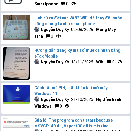
Smartphone
0
Lịch sử ra đời của Wifi? WIFI đã thay đổi cuộc
sống chúng ta như smartphone
Nguyễn Duy Kỳ
02/08/2026
Mạng Máy
Tính
0
Hướng dẫn đăng ký mã số thuế cá nhân bằng
eTax Mobile
Nguyễn Duy Kỳ
18/11/2025
Wiki
0
Cách tắt mã PIN, mật khẩu khi mở máy
Windows 11
Nguyễn Duy Kỳ
21/10/2025
Hệ điều hành
Windows
0
Sửa lỗi The program can’t start because
MSVCP140.dll, Vspcr100 dll is missing