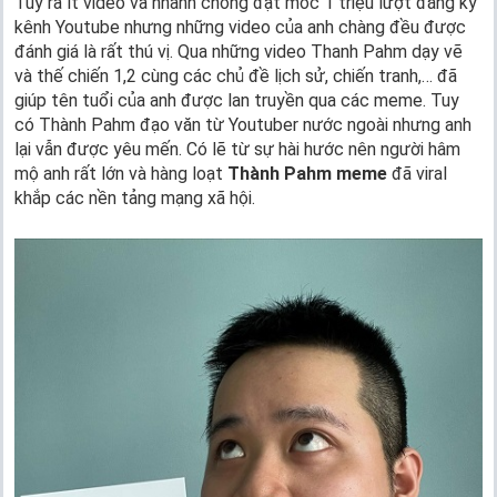
Tuy ra ít video và nhanh chóng đạt mốc 1 triệu lượt đăng ký
kênh Youtube nhưng những video của anh chàng đều được
đánh giá là rất thú vị. Qua những video Thanh Pahm dạy vẽ
và thế chiến 1,2 cùng các chủ đề lịch sử, chiến tranh,… đã
giúp tên tuổi của anh được lan truyền qua các meme. Tuy
có Thành Pahm đạo văn từ Youtuber nước ngoài nhưng anh
lại vẫn được yêu mến. Có lẽ từ sự hài hước nên người hâm
mộ anh rất lớn và hàng loạt
Thành Pahm meme
đã viral
khắp các nền tảng mạng xã hội.