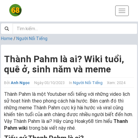
T
o
g
g
l
Home
/
Người Nổi Tiếng
e
n
a
Thành Pahm là ai? Wiki tuổi,
v
quê ở, sinh năm và meme
i
g
a
Bởi
Anh Ngọc
Ngày 03/10/2023
In
Người Nổi Tiếng
Xem: 2024
t
i
Thành Pahm là một Youtuber nổi tiếng với những video lịch
o
sử hoạt hình theo phong cách hài hước. Bên cạnh đó thì
n
những meme Thành Pahm cực kỳ hài hước và viral cũng
khiến tên tuổi của anh chàng được nhiều người biết đến hơn.
Vậy Thành Pahm là ai? Hãy cùng Hoaky68 tìm hiểu
Thanh
Pahm wiki
trong bài viết này nhé.