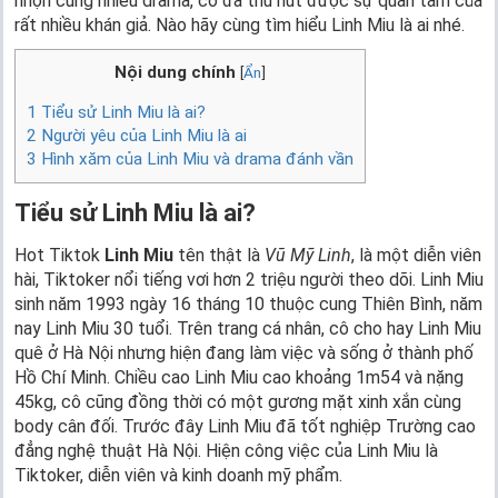
nhộn cùng nhiều drama, cô đã thu hút được sự quan tâm của
rất nhiều khán giả. Nào hãy cùng tìm hiểu Linh Miu là ai nhé.
Nội dung chính
[
Ẩn
]
1
Tiểu sử Linh Miu là ai?
2
Người yêu của Linh Miu là ai
3
Hình xăm của Linh Miu và drama đánh vần
Tiểu sử Linh Miu là ai?
Hot Tiktok
Linh Miu
tên thật là
Vũ Mỹ Linh
, là một diễn viên
hài, Tiktoker nổi tiếng vơi hơn 2 triệu người theo dõi. Linh Miu
sinh năm 1993 ngày 16 tháng 10 thuộc cung Thiên Bình, năm
nay Linh Miu 30 tuổi. Trên trang cá nhân, cô cho hay Linh Miu
quê ở Hà Nội nhưng hiện đang làm việc và sống ở thành phố
Hồ Chí Minh. Chiều cao Linh Miu cao khoảng 1m54 và nặng
45kg, cô cũng đồng thời có một gương mặt xinh xắn cùng
body cân đối. Trước đây Linh Miu đã tốt nghiệp Trường cao
đẳng nghệ thuật Hà Nội. Hiện công việc của Linh Miu là
Tiktoker, diễn viên và kinh doanh mỹ phẩm.