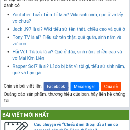
danh cô.
Youtuber Tuấn Tiền Tỉ là ai? Wiki sinh năm, quê ở và lấy
vợ chưa?
Jack J97 là ai? Wiki tiểu sử tên thật, chiều cao và quê ở
Tony TV là ai? Tiểu sử tên thật, quê quán, sinh năm và
vợ con
Hải Vót Tiktok là ai? Quê ở đâu, sinh năm, chiều cao và
vợ Mai Kim Liên
Rapper Sol7 là ai? Lí do bị bắt vì tội gì, tiểu sử sinh năm,
quê và bạn gái
Chia sẻ bài viết lên:
,
,
Facebook
Messenger
Chia sẻ
Quảng cáo sản phẩm, thương hiệu của bạn, hãy liên hệ chúng
tôi
BÀI VIẾT MỚI NHẤT
Câu chuyện về “Chiếc điện thoại đầu tiên có