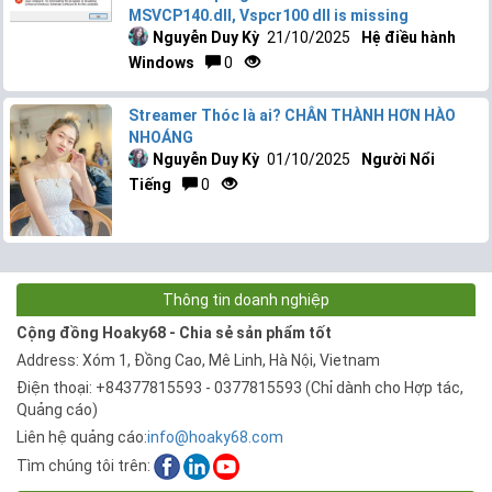
MSVCP140.dll, Vspcr100 dll is missing
Nguyễn Duy Kỳ
21/10/2025
Hệ điều hành
Windows
0
Streamer Thóc là ai? CHÂN THÀNH HƠN HÀO
NHOÁNG
Nguyễn Duy Kỳ
01/10/2025
Người Nổi
Tiếng
0
Thông tin doanh nghiệp
Cộng đồng Hoaky68 - Chia sẻ sản phẩm tốt
Address: Xóm 1, Đồng Cao, Mê Linh, Hà Nội, Vietnam
Điện thoại: +84377815593 - 0377815593 (Chỉ dành cho Hợp tác,
Quảng cáo)
Liên hệ quảng cáo:
info@hoaky68.com
Tìm chúng tôi trên: