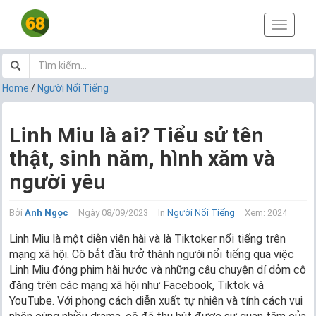
T
o
g
g
l
Home
/
Người Nổi Tiếng
e
n
a
Linh Miu là ai? Tiểu sử tên
v
thật, sinh năm, hình xăm và
i
g
người yêu
a
t
i
Bởi
Anh Ngọc
Ngày 08/09/2023
In
Người Nổi Tiếng
Xem: 2024
o
Linh Miu là một diễn viên hài và là Tiktoker nổi tiếng trên
n
mạng xã hội. Cô bắt đầu trở thành người nổi tiếng qua việc
Linh Miu đóng phim hài hước và những câu chuyện dí dỏm cô
đăng trên các mạng xã hội như Facebook, Tiktok và
YouTube. Với phong cách diễn xuất tự nhiên và tính cách vui