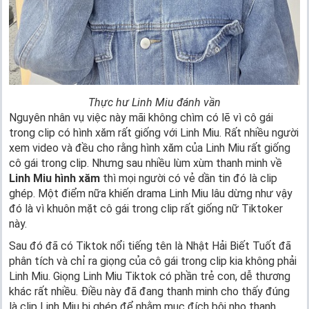
Thực hư Linh Miu đánh vần
Nguyên nhân vụ việc này mãi không chìm có lẽ vì cô gái
trong clip có hình xăm rất giống với Linh Miu. Rất nhiều người
xem video và đều cho rằng hình xăm của Linh Miu rất giống
cô gái trong clip. Nhưng sau nhiều lùm xùm thanh minh về
Linh Miu hình xăm
thì mọi người có vẻ dần tin đó là clip
ghép. Một điểm nữa khiến drama Linh Miu lâu dừng như vậy
đó là vì khuôn mặt cô gái trong clip rất giống nữ Tiktoker
này.
Sau đó đã có Tiktok nổi tiếng tên là Nhật Hải Biết Tuốt đã
phân tích và chỉ ra giọng của cô gái trong clip kia không phải
Linh Miu. Giọng Linh Miu Tiktok có phần trẻ con, dễ thương
khác rất nhiều. Điều này đã đang thanh minh cho thấy đúng
là clip Linh Miu bị ghép để nhằm mục đích bôi nhọ thanh