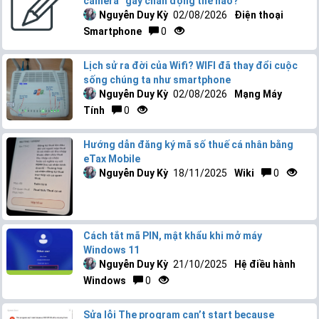
camera” gây chấn động thế nào?
Nguyễn Duy Kỳ
02/08/2026
Điện thoại
Smartphone
0
Lịch sử ra đời của Wifi? WIFI đã thay đổi cuộc
sống chúng ta như smartphone
Nguyễn Duy Kỳ
02/08/2026
Mạng Máy
Tính
0
Hướng dẫn đăng ký mã số thuế cá nhân bằng
eTax Mobile
Nguyễn Duy Kỳ
18/11/2025
Wiki
0
Cách tắt mã PIN, mật khẩu khi mở máy
Windows 11
Nguyễn Duy Kỳ
21/10/2025
Hệ điều hành
Windows
0
Sửa lỗi The program can’t start because