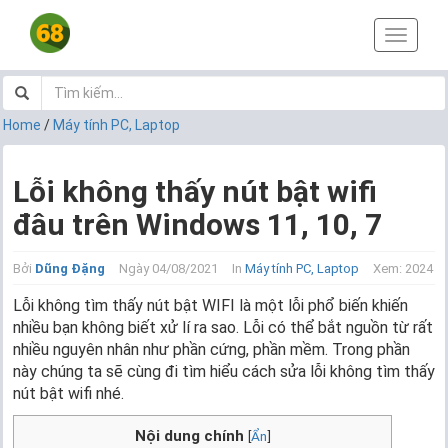
T
o
g
g
l
Home
/
Máy tính PC, Laptop
e
n
a
Lỗi không thấy nút bật wifi
v
đâu trên Windows 11, 10, 7
i
g
a
Bởi
Dũng Đặng
Ngày 04/08/2021
In
Máy tính PC, Laptop
Xem: 2024
t
i
Lỗi không tìm thấy nút bật WIFI là một lỗi phổ biến khiến
o
nhiều bạn không biết xử lí ra sao. Lỗi có thể bắt nguồn từ rất
n
nhiều nguyên nhân như phần cứng, phần mềm. Trong phần
này chúng ta sẽ cùng đi tìm hiểu cách sửa lỗi không tìm thấy
nút bật wifi nhé.
Nội dung chính
[
Ẩn
]