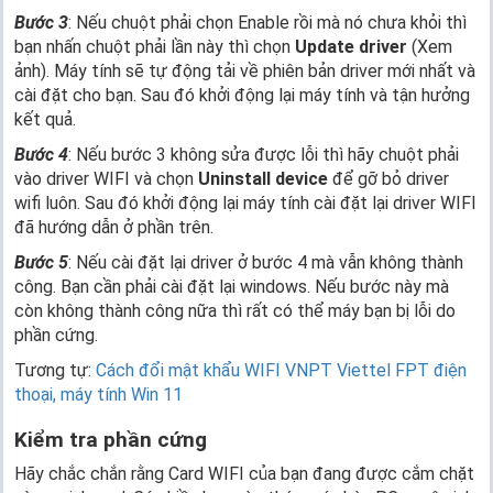
Bước 3
: Nếu chuột phải chọn Enable rồi mà nó chưa khỏi thì
bạn nhấn chuột phải lần này thì chọn
Update driver
(Xem
ảnh). Máy tính sẽ tự động tải về phiên bản driver mới nhất và
cài đặt cho bạn. Sau đó khởi động lại máy tính và tận hưởng
kết quả.
Bước 4
: Nếu bước 3 không sửa được lỗi thì hãy chuột phải
vào driver WIFI và chọn
Uninstall device
để gỡ bỏ driver
wifi luôn. Sau đó khởi động lại máy tính cài đặt lại driver WIFI
đã hướng dẫn ở phần trên.
Bước 5
: Nếu cài đặt lại driver ở bước 4 mà vẫn không thành
công. Bạn cần phải cài đặt lại windows. Nếu bước này mà
còn không thành công nữa thì rất có thể máy bạn bị lỗi do
phần cứng.
Tương tự:
Cách đổi mật khẩu WIFI VNPT Viettel FPT điện
thoại, máy tính Win 11
Kiểm tra phần cứng
Hãy chắc chắn rằng Card WIFI của bạn đang được cắm chặt