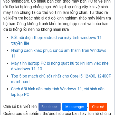
vào mainboard. Có nhiều bạn còn tháo máy bàn PC ra vệ sinh
rồi lắp lại bị lỏng chẳng hạn. Với laptop cũng vậy, khi vệ sinh
máy tính chúng ta có thể vô tình làm lỏng chân. Tự tháo ra
và kiểm tra hoặc nhờ ai đó có kinh nghiệm tháo máy kiểm tra
hộ bạn. Cũng không tránh khỏi trường hợp card wifi của bạn
đã bị hỏng rồi nên nó không nhận nữa.
Kết nối điện thoại android với máy tính windows 11
truyền file
Những cách khắc phục sự cố âm thanh trên Windows
11
Máy tính laptop PC bị nóng quạt hú to khi làm việc nhẹ
ở windows 11, 10
Top 5 bo mạch chủ tốt nhất cho Core i5 12400, 12400F
mainboard
Cách đổi hình nền máy tính Windows 11, cài hình nền
laptop PC
Chia sẻ bài viết lên:
,
,
Facebook
Messenger
Chia sẻ
Quảng cáo sản phẩm, thương hiệu của bạn, hãy liên hệ chúng