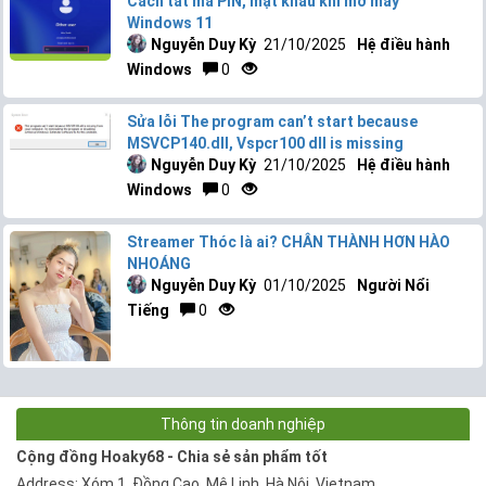
Cách tắt mã PIN, mật khẩu khi mở máy
Windows 11
Nguyễn Duy Kỳ
21/10/2025
Hệ điều hành
Windows
0
Sửa lỗi The program can’t start because
MSVCP140.dll, Vspcr100 dll is missing
Nguyễn Duy Kỳ
21/10/2025
Hệ điều hành
Windows
0
Streamer Thóc là ai? CHÂN THÀNH HƠN HÀO
NHOÁNG
Nguyễn Duy Kỳ
01/10/2025
Người Nổi
Tiếng
0
Thông tin doanh nghiệp
Cộng đồng Hoaky68 - Chia sẻ sản phẩm tốt
Address: Xóm 1, Đồng Cao, Mê Linh, Hà Nội, Vietnam