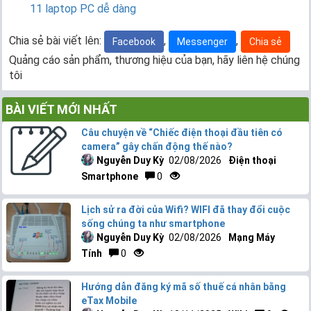
11 laptop PC dễ dàng
Chia sẻ bài viết lên:
,
,
Facebook
Messenger
Chia sẻ
Quảng cáo sản phẩm, thương hiệu của bạn, hãy liên hệ chúng
tôi
BÀI VIẾT MỚI NHẤT
Câu chuyện về “Chiếc điện thoại đầu tiên có
camera” gây chấn động thế nào?
Nguyễn Duy Kỳ
02/08/2026
Điện thoại
Smartphone
0
Lịch sử ra đời của Wifi? WIFI đã thay đổi cuộc
sống chúng ta như smartphone
Nguyễn Duy Kỳ
02/08/2026
Mạng Máy
Tính
0
Hướng dẫn đăng ký mã số thuế cá nhân bằng
eTax Mobile