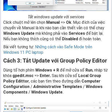
Tắt windows update với services
Click chuột mở lên chọn
Manual
=>
Ok
. Mục đích của việc
chuyển về Manual là khi nào bạn cần thiết vẫn có thể chạy
Windows Update
mà không phải vào
Services
để bật lại.
Nếu bạn không thích cũng có thể
Disabled
đi hoàn toàn.
Bài viết tương tự:
Những cách vào Safe Mode trên
Windows 11 PC laptop
Cách 3: Tắt Update với
Group Policy Editor
Dùng tổ hợn phím
Windows + R
để mở cửa sổ
Run
, nhập từ
khóa
gpedit.msc
=>
Enter.
Sau khi cửa sổ
Local Group
Policy Edittor
, các bạn tìm theo đường dẫn
Computer
Configuration
/
Administrative Templates
/
Windows
Components
/
Windows Update
.