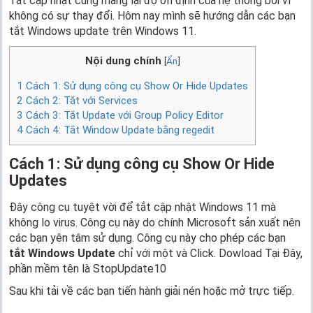
Tắt cập nhật cũng mang lại độ ổn định của hệ thống bởi vì
không có sự thay đổi. Hôm nay mình sẽ hướng dẫn các bạn
tắt Windows update trên Windows 11.
Nội dung chính
[
Ẩn
]
1
Cách 1: Sử dụng công cụ Show Or Hide Updates
2
Cách 2: Tắt với Services
3
Cách 3: Tắt Update với Group Policy Editor
4
Cách 4: Tắt Window Update bằng regedit
Cách 1
: Sử dụng công cụ
Show Or Hide
Updates
Đây công cụ tuyệt vời để tắt cập nhật Windows 11 mà
không lo virus. Công cụ này do chính Microsoft sản xuất nên
các bạn yên tâm sử dụng. Công cụ này cho phép các bạn
tắt Windows Update
chỉ với một và Click. Dowload Tại Đây,
phần mềm tên là StopUpdate10
Sau khi tải về các bạn tiến hành giải nén hoặc mở trực tiếp.