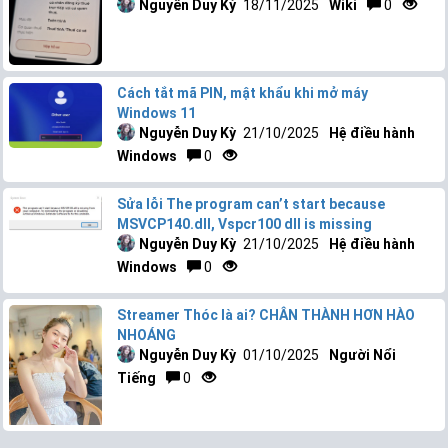
Nguyễn Duy Kỳ
18/11/2025
Wiki
0
Cách tắt mã PIN, mật khẩu khi mở máy
Windows 11
Nguyễn Duy Kỳ
21/10/2025
Hệ điều hành
Windows
0
Sửa lỗi The program can’t start because
MSVCP140.dll, Vspcr100 dll is missing
Nguyễn Duy Kỳ
21/10/2025
Hệ điều hành
Windows
0
Streamer Thóc là ai? CHÂN THÀNH HƠN HÀO
NHOÁNG
Nguyễn Duy Kỳ
01/10/2025
Người Nổi
Tiếng
0