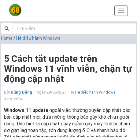
T
o
g
g
l
Home
/
Hệ điều hành Windows
e
n
a
5 Cách tắt update trên
v
Windows 11 vĩnh viễn, chặn tự
i
g
động cập nhật
a
t
i
Bởi
Dũng Đặng
Ngày 29/06/2021
In
Hệ điều hành Windows
o
Xem: 2024
n
Windows 11 update
ngoài việc thường xuyên cập nhật các
bản cập nhật mới, đưa những thông báo gây khó chịu người
dùng. Đặc biệt là cập nhật chạy ngầm gây máy tính bị chậm
đơ giật lag toàn tập, tốn dung lượng ổ C và nhanh báo đỏ.