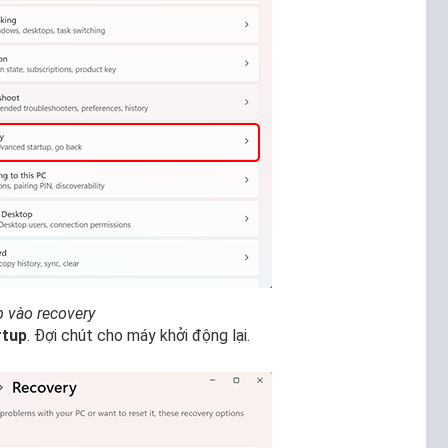
p vào recovery
rtup
. Đợi chút cho máy khởi động lại.