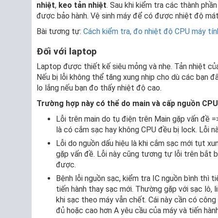
nhiệt
,
keo tản nhiệt
. Sau khi kiểm tra các thành phần
được bảo hành. Vệ sinh máy để có được nhiệt độ má
Bài tương tự:
Cách kiểm tra, đo nhiệt độ CPU máy tí
Đối với laptop
Laptop được thiết kế siêu mỏng và nhẹ. Tản nhiệt của
Nếu bị lỗi không thể tăng xung nhịp cho dù các bạn 
lo lắng nếu bạn đo thấy nhiệt độ cao.
Trường hợp này có thể do main và cấp nguồn CPU
Lỗi trên main do tụ điện trên Main gặp vấn đề 
là có cắm sạc hay không CPU đều bị lock. Lỗi này
Lỗi do nguồn dấu hiệu là khi cắm sạc mới tụt xu
gặp vấn đề. Lỗi này cũng tương tự lỗi trên bắt
được.
Bệnh lỗi nguồn sạc, kiểm tra IC nguồn bình thì t
tiến hành thay sạc mới. Thường gặp với sạc lô, 
khi sạc theo máy vẫn chết. Cái này cần có công
đủ hoặc cao hơn A yêu cầu của máy và tiến hành