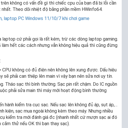
 trên không có vấn đề gì thì chiếc cpu của bạn đã bị lỗi cần
t nhất. Theo dõi nhiệt độ bằng phần mềm HWinfo64.
nh, laptop PC Windows 11/10/7 khi chơi game
 laptop cứ phải gọi là rất kém, trừ các dòng laptop gaming.
đã làm hết các cách nhưng vẫn không hiệu quả thì cũng đừng
:
=> CPU không có đủ điện nên không lên xung được. Dấu hiệu
 sẽ phải can thiệp lên main vì vậy bạn nên sửa nơi uy tín.
ng. Tháo sạc thì bình thường. Sạc pin rất chậm. Do IC nguồn
 buộc phải sửa main thì máy mới hoạt động bình thường
iến hành kiểm tra cục sạc. Nếu sạc lên không đủ áp, sụt áp,…
linh kiện, sạc mua ngoài không kèm theo máy. Nhưng nhiều
 cụ kiểm tra mới đánh giá đc (nhanh nhất cứ mượn sạc ai đó
 cắm thử nếu OK thì bạn thay sạc).