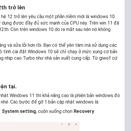
th trở lên
 hệ 12 trở lên yêu cầu một phần mềm mới là windows 10.
 dụng được đầy đủ sức mạnh của CPU này. Trên win 11 đã
 12th. Còn trên windows 10 do ra mắt sau nên nó không
ng và sửa lỗi hơn rồi. Bạn có thể yên tâm mà sử dụng các
ô tình cài đặt Windows 10 sẽ chỉ chạy ở mức xung cơ bản
ung nhịp cao Turbo như nhà sản xuất cung cấp. Từ giwof cứ
ện tại.
p nhật Windows 11 thì khả năng cao là phiên bản windows đó
ác nhé. Các bước để gỡ 1 bản cập nhật windows là:
ổ
System setting
, cuộn xuống chọn
Recovery
.