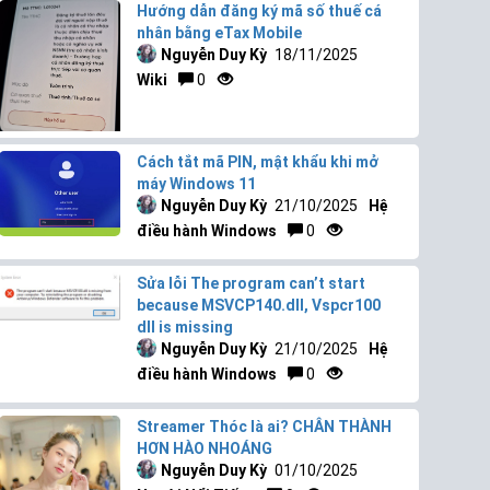
Hướng dẫn đăng ký mã số thuế cá
nhân bằng eTax Mobile
Nguyễn Duy Kỳ
18/11/2025
Wiki
0
Cách tắt mã PIN, mật khẩu khi mở
máy Windows 11
Nguyễn Duy Kỳ
21/10/2025
Hệ
điều hành Windows
0
Sửa lỗi The program can’t start
because MSVCP140.dll, Vspcr100
dll is missing
Nguyễn Duy Kỳ
21/10/2025
Hệ
điều hành Windows
0
Streamer Thóc là ai? CHÂN THÀNH
HƠN HÀO NHOÁNG
Nguyễn Duy Kỳ
01/10/2025