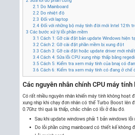
2
Sửa lỗi do phần cứng
2.1
Do Mainboard
2.2
Do nhiệt độ
2.3
Đối với laptop
2.4
Đối với những bộ máy tính đời mới Intel 12th tr
3
Các bước xử lý lỗi phần mềm
3.1
Cách 1: Gỡ cài đặt bản update Windows hiện tạ
3.2
Cách 2: Gỡ cài đặt phần mềm bị xung đột
3.3
Cách 3: Gỡ cài đặt hoặc update driver mới nhất
3.4
Cách 4: Sửa lỗi CPU xung nhịp thấp bằng regedi
3.5
Cách 5: Kiểm tra xem máy tính của bnaj có đang
3.6
Cách 6: Kiểm tra xem máy tính có đang ở chế đ
Các nguyên nhân chính CPU máy tính 
Có rất nhiều nguyên nhân khiến máy tính không hoạt 
xung nhịp khi chạy đơn nhân có thể Turbo Boost lên
0.7Ghz thì quá là thấp, chắc chắn có lỗi ở đâu đó.
Sau khi update windows phải 1 bản windows lỗi m
Do lỗi phần cứng mainboard có thiết kế không 