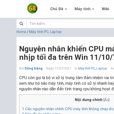
Chủ Đề
Máy tính
Wiki
Home
/
Máy tính PC, Laptop
Nguyên nhân khiến CPU má
nhịp tối đa trên Win 11/10/
Bởi
Dũng Đặng
Ngày 17/07/2021
In
Máy tính PC, Laptop
X
CPU còn gọi là bộ vi xử lý trung tâm đảm nhiệm vai tr
xem như bộ não máy tính, máy tình có sử lý nhanh hay
nguyên nhân nào dẫn đến tình trạng cpu không hoạt đ
Nội dung chính
[
Ẩn
]
1
Các nguyên nhân chính CPU máy tính không chạy đư