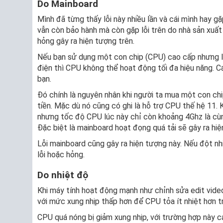
Do Mainboard
Mình đã từng thấy lỗi này nhiều lần và cái mình hay g
vẫn còn bảo hành mà còn gặp lỗi trên do nhà sản xuất 
hỏng gây ra hiện tượng trên.
Nếu bạn sử dụng một con chip (CPU) cao cấp nhưng lạ
điện thì CPU không thể hoạt động tối đa hiệu năng. C
bạn.
Đó chính là nguyên nhân khi người ta mua một con chi
tiền. Mặc dù nó cũng có ghi là hỗ trợ CPU thế hệ 11. 
nhưng tốc độ CPU lúc này chỉ còn khoảng 4Ghz là cùng
Đặc biệt là mainboard hoạt đọng quá tải sẽ gây ra hi
Lỗi mainboard cũng gây ra hiện tượng này. Nếu đột nhi
lỗi hoặc hỏng.
Do nhiệt độ
Khi máy tính hoạt động mạnh như chỉnh sửa edit video
với mức xung nhịp thấp hơn để CPU tỏa ít nhiệt hơn 
CPU quá nóng bị giảm xung nhịp, với trường hợp này c