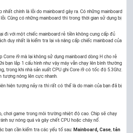
ặp nhất chính là lỗi do mainboard gây ra. Có những mainboard
lỗi. Cũng có những mainboard thì trong thời gian sử dụng bị
i đi với một chiếc mainboard rẻ tiền không cung cấp đủ
ách duy nhất là kiểm tra lại và nâng cấp chiếc mainboad của
p Corre i9 mà lại không sử dụng mainboard dòng H cho rẻ
Khi bạn lắp 1 cấu hình như vậy máy vẫn chạy lên bình thường
, trong khi nhà sản xuất CPU ghi Core i9 có tốc độ 5.3Ghz.
ện tượng nóng lên cực nhanh.
ên hiện tượng nảy ra thì rất có thể là do main của bạn đã bị
, chơi game trong môi trường nhiệt độ cao. Chip sẽ chạy
tránh sự nóng quá và gây chết CPU hoặc cháy nổ.
ác bạn cần kiểm tra các yếu tố sau:
Mainboard,
Case
,
tản