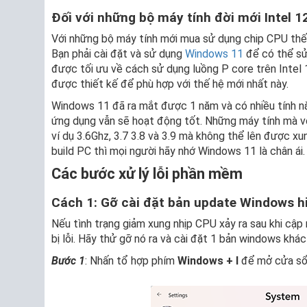
Đối với những bộ máy tính đời mới Intel 12
Với những bộ máy tính mới mua sử dụng chip CPU thế
Bạn phải cài đặt và sử dụng
Windows 11
để có thể sử
được tối ưu về cách sử dụng luồng P core trên Intel
được thiết kế để phù hợp với thế hệ mới nhất này.
Windows 11 đã ra mắt được 1 năm và có nhiều tính nă
ứng dụng vẫn sẽ hoạt động tốt. Những máy tính mà v
ví dụ 3.6Ghz, 3.7 3.8 và 3.9 mà không thể lên được x
build PC thì mọi người hãy nhớ Windows 11 là chân ái.
Các bước xử lý lỗi phần mềm
Cách 1: Gỡ cài đặt bản update Windows hi
Nếu tình trạng giảm xung nhịp CPU xảy ra sau khi cậ
bị lỗi. Hãy thử gỡ nó ra và cài đặt 1 bản windows kh
Bước 1
: Nhấn tổ hợp phím
Windows + I
để mở cửa s