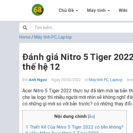
Chủ Đề
Máy tính
Wiki
Home
/
Máy tính PC, Laptop
Đánh giá Nitro 5 Tiger 202
thế hệ 12
Bởi
Anh Ngọc
Ngày 20/02/2022
In
Máy tính PC, Laptop
Xem
Acer Nitro 5 Tiger 2022 thực sự đã làm mới lại bản th
che lại logo thì nhiều người mới nhìn sẽ không nghĩ đ
có những gì mới so với bản trước? có những thay đổi 
Nội dung chính
[
Ẩn
]
1
Thiết Kế Của Nitro 5 Tiger 2022 có bền không?