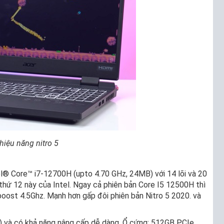
hiệu năng nitro 5
® Core™ i7-12700H (upto 4.70 GHz, 24MB) với 14 lõi và 20
 thứ 12 này của Intel. Ngay cả phiên bản Core I5 12500H thì
 boost 4.5Ghz. Mạnh hơn gấp đôi phiên bản Nitro 5 2020. và
 và có khả năng nâng cấp dễ dàng. Ổ cứng: 512GB PCIe