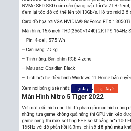
NVMe SED SSD cắm sẵn (nâng cấp tối đa 2TB Gen4, 
đem lại tốc độ có thể lên tới 13Gb/s. Hỗ trợ raid 2 
Card đồ họa rời VGA NVIDIA® GeForce RTX™ 3050Ti 
Màn hình: 15.6 inch FHD(2560×1440) 2K IPS 164Hz 
– Pin: 4-cell, 57.5 Wh
– Cân nặng: 2.5kg.
– Tính năng: Bàn phím RGB 4 zone
– Màu sắc: Obsidian Black
– Tích hợp hệ điều hành Windows 11 Home bản quyền 
Xem nơi bán giá rẻ nhất:
,
Tại đây
Tại đây 2
Màn Hình Nitro 5 Tiger 2022
Với một cấu hình cao thì độ phân giải màn hình cũng r
những tựa game không quá nặng thì GPU vẫn kéo được
game nặng thì max setting FPS sẽ khoảng hơn 100 F
165Hz với độ phản hồi là 3ms. chỉ số
độ phủ màu
khá