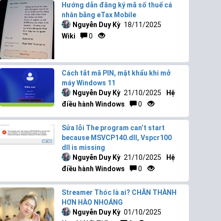
Hướng dẫn đăng ký mã số thuế cá
nhân bằng eTax Mobile
Nguyễn Duy Kỳ
18/11/2025
Wiki
0
Cách tắt mã PIN, mật khẩu khi mở
máy Windows 11
Nguyễn Duy Kỳ
21/10/2025
Hệ
điều hành Windows
0
Sửa lỗi The program can’t start
because MSVCP140.dll, Vspcr100
dll is missing
Nguyễn Duy Kỳ
21/10/2025
Hệ
điều hành Windows
0
Streamer Thóc là ai? CHÂN THÀNH
HƠN HÀO NHOÁNG
Nguyễn Duy Kỳ
01/10/2025