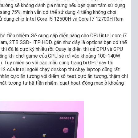
ì thường sẽ không đánh giá nhưng nếu bạn quan tâm sử dụng
ộ sáng 75%, mình vẫn có thể sử dụng 4 tiếng không chơi
 sử dụng chip Intel Core I5 12500H và Core I7 12700H Ram
ệ tiền nhiệm. Sẽ cung cấp điện năng cho CPU intel core i7
m, 2TB SSD- ITP HDD, gần như đây là options bạn có thể
hì đã là cực kỳ nhiều rồi. Quay lạ điện thì cả CPU và GPU
 năng khi chơi game của GPU sẽ rơi vào khoảng 100-140W
. Tuy nhiên so với các mẫu cùng trang bị GPU này thì
12 của intel ngoài chạy deskop thì chạy laptop cũng rất
 nhân cực ấn tượng với điểm số test cực ấn tượng, thậm chí
há mát tương tự hệ tiền nhiệm, quạt hoạt động max ở khoảng