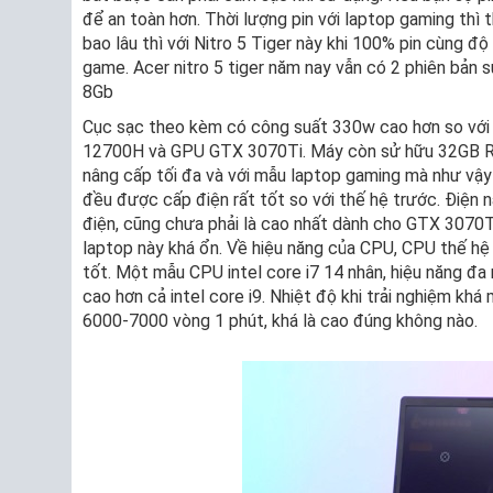
để an toàn hơn. Thời lượng pin với laptop gaming th
bao lâu thì với Nitro 5 Tiger này khi 100% pin cùng đ
game. Acer nitro 5 tiger năm nay vẫn có 2 phiên bản
8Gb
Cục sạc theo kèm có công suất 330w cao hơn so với h
12700H và GPU GTX 3070Ti. Máy còn sử hữu 32GB Ra
nâng cấp tối đa và với mẫu laptop gaming mà như vậy t
đều được cấp điện rất tốt so với thế hệ trước. Điện
điện, cũng chưa phải là cao nhất dành cho GTX 3070Ti
laptop này khá ổn. Về hiệu năng của CPU, CPU thế hệ 
tốt. Một mẫu CPU intel core i7 14 nhân, hiệu năng đa
cao hơn cả intel core i9. Nhiệt độ khi trải nghiệm k
6000-7000 vòng 1 phút, khá là cao đúng không nào.