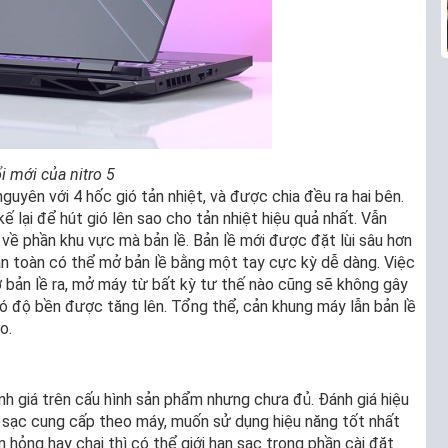
ổi mới của nitro 5
guyên với 4 hốc gió tản nhiệt, và được chia đều ra hai bên.
 lại để hút gió lên sao cho tản nhiệt hiệu quả nhất. Vẫn
 về phần khu vực mà bản lề. Bản lề mới được đặt lùi sâu hơn
hoàn toàn có thể mở bản lề bằng một tay cực kỳ dễ dàng. Việc
ở bản lề ra, mở máy từ bất kỳ tư thế nào cũng sẽ không gây
 có độ bền được tăng lên. Tổng thể, cản khung máy lẫn bản lề
o.
 giá trên cấu hình sản phẩm nhưng chưa đủ. Đánh giá hiệu
g sạc cung cấp theo máy, muốn sử dụng hiệu năng tốt nhất
 hỏng hay chai thì có thể giới hạn sạc trong phần cài đặt