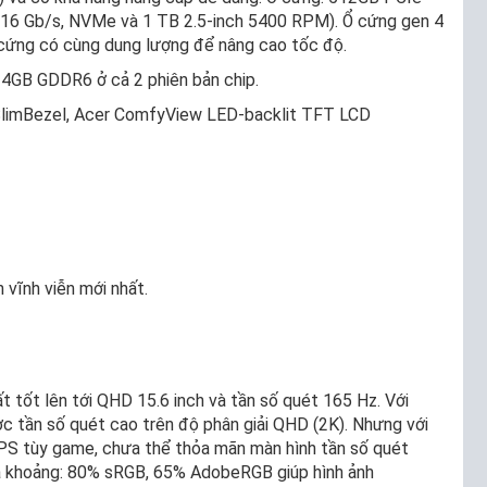
16 Gb/s, NVMe và 1 TB 2.5-inch 5400 RPM). Ổ cứng gen 4
ổ cứng có cùng dung lượng để nâng cao tốc độ.
4GB GDDR6 ở cả 2 phiên bản chip.
SlimBezel, Acer ComfyView LED-backlit TFT LCD
vĩnh viễn mới nhất.
ất tốt lên tới QHD 15.6 inch và tần số quét 165 Hz. Với
 tần số quét cao trên độ phân giải QHD (2K). Nhưng với
PS tùy game, chưa thể thỏa mãn màn hình tần số quét
 khoảng: 80% sRGB, 65% AdobeRGB giúp hình ảnh