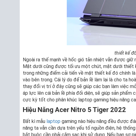
thiết kế đ
Ngoài ra thế mạnh về hốc gió tản nhiệt vẫn được giữ n
Mặt dưới cũng được tối ưu một chút, mặt dưới thiết kế
trong những điểm cải tiến về mặt thiết kế đó chính là
vào bên trong. Cái lý do để bản lề làm lại là cho ta 
thay đổi vị trí ở đây cũng sẽ giúp các bạn làm việc m
áp lực lên cái bản lề phía đối diện, sẽ giúp sản phẩm
cực kỳ tốt cho phân khúc laptop gaming hiệu năng ca
Hiệu Năng Acer Nitro 5 Tiger 2022
Bất kì mẫu
laptop
gaming nào hiệu năng đều được đánh
năng ta vẫn cần dựa trên yếu tố nguồn điện, hệ thốn
bắt buộc cần phải cắm sạc khi sử dụng. Nếu bạn sợ pin