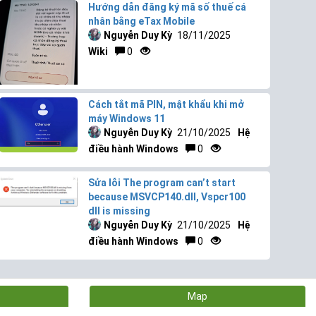
Hướng dẫn đăng ký mã số thuế cá
nhân bằng eTax Mobile
Nguyễn Duy Kỳ
18/11/2025
Wiki
0
Cách tắt mã PIN, mật khẩu khi mở
máy Windows 11
Nguyễn Duy Kỳ
21/10/2025
Hệ
điều hành Windows
0
Sửa lỗi The program can’t start
because MSVCP140.dll, Vspcr100
dll is missing
Nguyễn Duy Kỳ
21/10/2025
Hệ
điều hành Windows
0
Map